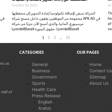
October 19, 2024
Oc
الشركة تسعى لإضافة تكنولوجيا إعادة التدوير إلى محفظتها
Th
مجموعة من الموظفين يقفون داخل مصنع شركة APK AG في
ho
مرسيبورغ، ألمانيا، والذي أصبح الآن جزءًا من شركة
af
LyondellBasell حقوق الصورة: LyondellBasell
vo
1
2
3
…
15
CATEGORIES
OUR PAGES
ets as
General
Home
Business
Contact U
Government
Sitemap
Sports
About Us
Health Care
 Half of
Press Release
English
Arabic