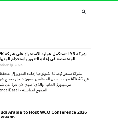
‫شركة LYB تستكمل عمل
المتخصصة في إعادة التدوير باستخدام المذيب
tober 19, 2024
الشركة تسعى لإضافة تكنولوجيا إعادة التدوير إلى محفظت
مجموعة من الموظفين يقفون داخل مصنع ش APK AG في
مرسيبورغ، ألمانيا، والذي أصبح الآن جزءًا من شر
LyondellBasell • الطموح لمواصلة
udi Arabia to Host WCO Conference 2026
 Riyadh