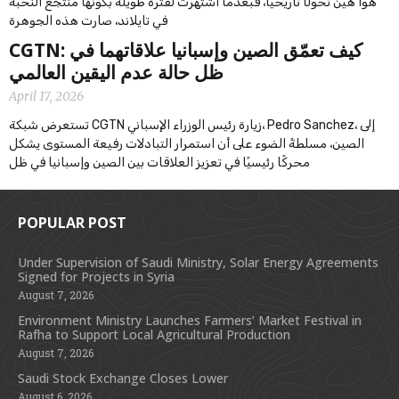
هوا هين تحولًا تاريخيًا، فبعدما اشتهرت لفترة طويلة بكونها منتجع النخبة
في تايلاند، صارت هذه الجوهرة
CGTN: كيف تعمّق الصين وإسبانيا علاقاتهما في
ظل حالة عدم اليقين العالمي
April 17, 2026
تستعرض شبكة CGTN زيارة رئيس الوزراء الإسباني، Pedro Sanchez، إلى
الصين، مسلطةً الضوء على أن استمرار التبادلات رفيعة المستوى يشكل
محركًا رئيسيًا في تعزيز العلاقات بين الصين وإسبانيا في ظل
POPULAR POST
Under Supervision of Saudi Ministry, Solar Energy Agreements
Signed for Projects in Syria
August 7, 2026
Environment Ministry Launches Farmers’ Market Festival in
Rafha to Support Local Agricultural Production
August 7, 2026
Saudi Stock Exchange Closes Lower
August 6, 2026