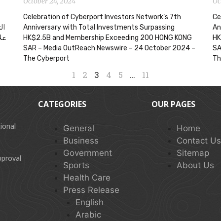
October 24, 2024
Oc
Celebration of Cyberport Investors Network’s 7th
Ce
ال
Anniversary with Total Investments Surpassing
An
عل
HK$2.5B and Membership Exceeding 200 HONG KONG
HK
SAR – Media OutReach Newswire – 24 October 2024 –
SA
The Cyberport
Th
1
2
3
4
5
…
11
CATEGORIES
OUR PAGES
ional
General
Home
Business
Contact U
Government
Sitemap
pproval
Sports
About Us
Health Care
Press Release
English
Arabic