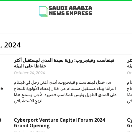
4, 2024
ثر
‫‫فينفاست وفينجروب: رؤية بعيدة المدى لمستقبل أكثر
ئة
حفاظًا على البيئة
October 24, 2024
Oc
ام
من خلال فينفاست و فينجروب، أبدى أغنى رجل في فيتنام
he
التزامًا ببناء مستقبل مستدام من خلال إعطاء الأولوية للنجاح
اح
ذا
على المدى الطويل وليس للمكاسب قصيرة الأجل. يسمح هذا
في
النهج الاستشرافي
‫
Cyberport Venture Capital Forum 2024
Cy
Grand Opening
G